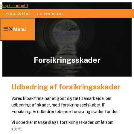
Hop til indhold
(+45) 21 96 14 97
s-m-e@s-m-e.dk
Menu
Forsikringsskader
Udbedring af forsikringsskader
Vores kloakfirma har et godt og tæt samarbejde, om
udbedring af skader, med forsikringsselskabet IF
Forsikring. Vi udbedrer løbende forsikringskader for dem.
Vi udbedrer mange slags forsikringsskader, småt som
stort.