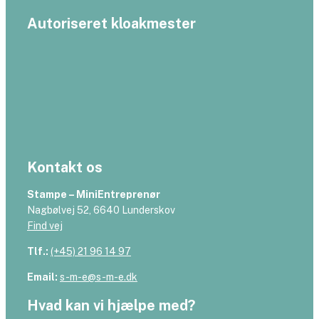
Autoriseret kloakmester
Kontakt os
Stampe – MiniEntreprenør
Nagbølvej 52, 6640 Lunderskov
Find vej
Tlf.:
(+45) 21 96 14 97
Email:
s-m-e@s-m-e.dk
Hvad kan vi hjælpe med?